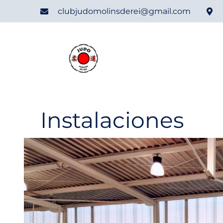
clubjudomolinsderei@gmail.com
Instalaciones