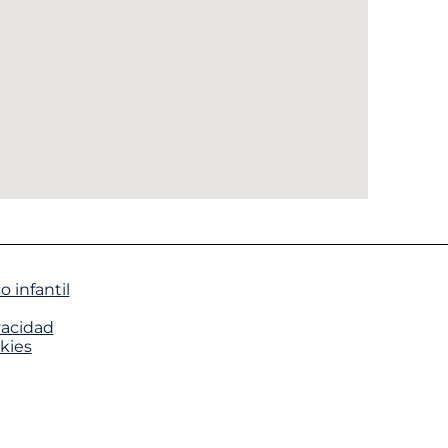
 infantil
vacidad
okies