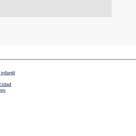
infantil
acidad
ies