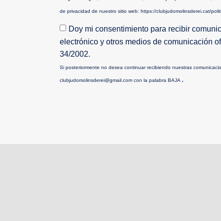
de privacidad de nuestro sitio web: https://clubjudomolinsderei.cat/poli
Doy mi consentimiento para recibir comunic
electrónico y otros medios de comunicación o
34/2002.
Si posteriormente no desea continuar recibiendo nuestras comunicaci
.
clubjudomolinsderei@gmail.com con la palabra BAJA