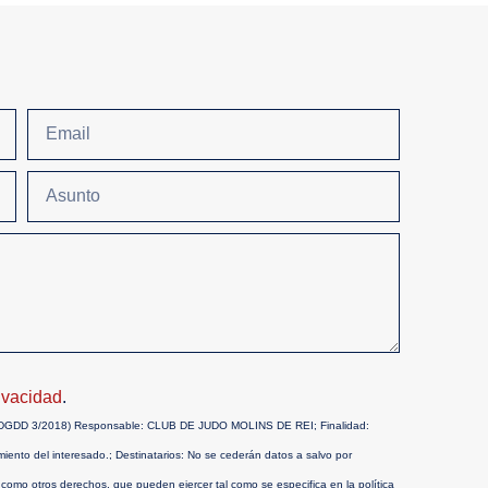
rivacidad
.
OPDGDD 3/2018) Responsable: CLUB DE JUDO MOLINS DE REI; Finalidad:
imiento del interesado.; Destinatarios: No se cederán datos a salvo por
sí como otros derechos, que pueden ejercer tal como se especifica en la política