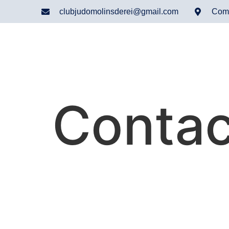
clubjudomolinsderei@gmail.com
Comp
Contac