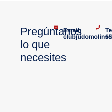
Pregúntanos
Email:
Te
clubjudomolins
65
lo que
necesites