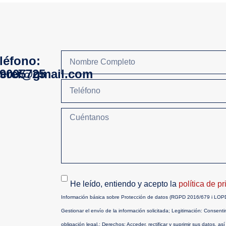
léfono:
derei@gmail.com
9005725
He leído, entiendo y acepto la
política de p
Información básica sobre Protección de datos (RGPD 2016/679 i L
Gestionar el envío de la información solicitada; Legitimación: Consent
obligación legal.; Derechos: Acceder, rectificar y suprimir sus datos, a