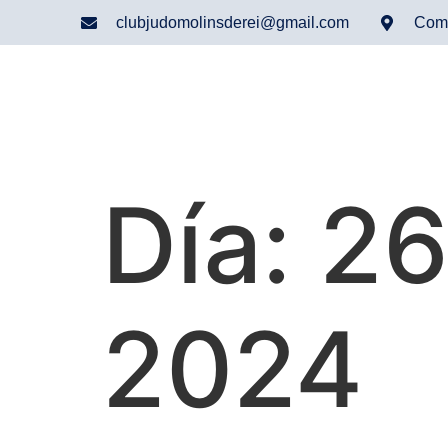
clubjudomolinsderei@gmail.com
Comp
Día:
26
2024