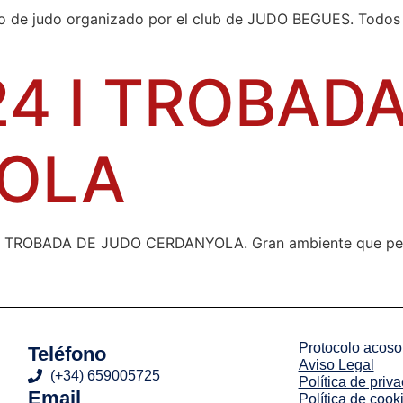
o de judo organizado por el club de JUDO BEGUES. Todos 
24 I TROBAD
OLA
n laI TROBADA DE JUDO CERDANYOLA. Gran ambiente que per
Protocolo acoso 
Teléfono
Aviso Legal
(+34) 659005725
Política de priv
Email
Política de cook