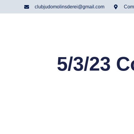
clubjudomolinsderei@gmail.com
Comp
5/3/23 