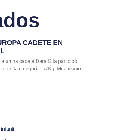
ados
EUROPA CADETE EN
AL
 alumna cadete Dara Gila participó
te en la categoría -57Kg. Muchísimo
infantil